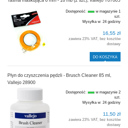
Taśma maskująca 6 mm - 18 mb (2 szt.), Vallejo T07005
Dostępność:
w magazynie 1
szt.
Wysyłka w:
24 godziny
16,55 zł
zawiera 23% VAT, bez kosztów
dostawy
DO KOSZYKA
Płyn do czyszczenia pędzli - Brusch Cleaner 85 ml,
Vallejo 28900
Dostępność:
w magazynie 2
szt.
Wysyłka w:
24 godziny
11,50 zł
zawiera 23% VAT, bez kosztów
dostawy