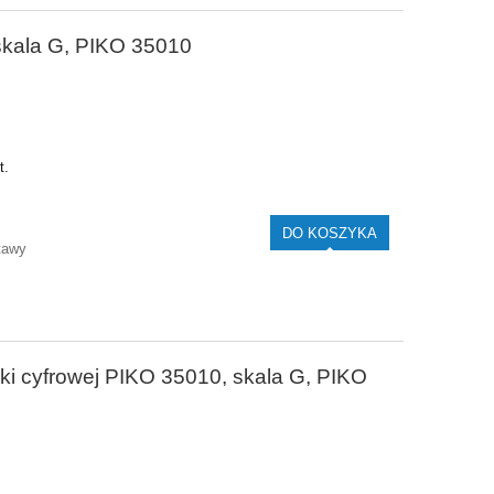
skala G, PIKO 35010
t.
DO KOSZYKA
tawy
lki cyfrowej PIKO 35010, skala G, PIKO