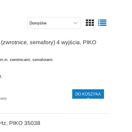
zwrotnice, semafory) 4 wyjścia, PIKO
m.in. zwrotnicami, semaforami.
t.
DO KOSZYKA
tawy
GHz, PIKO 35038