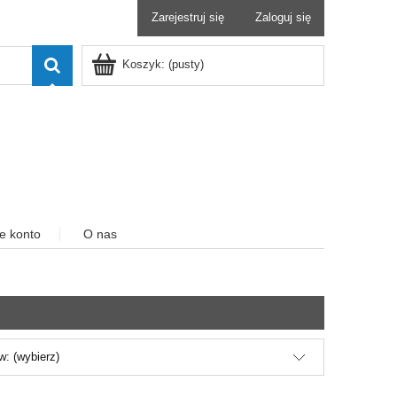
Zarejestruj się
Zaloguj się
Koszyk:
(pusty)
e konto
O nas
: (wybierz)