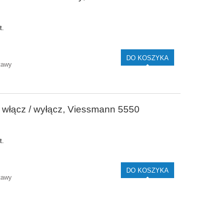
t.
DO KOSZYKA
tawy
 włącz / wyłącz, Viessmann 5550
t.
DO KOSZYKA
tawy