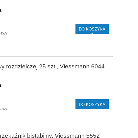
t.
DO KOSZYKA
tawy
wy rozdzielczej 25 szt., Viessmann 6044
t.
DO KOSZYKA
tawy
rzekaźnik bistabilny, Viessmann 5552