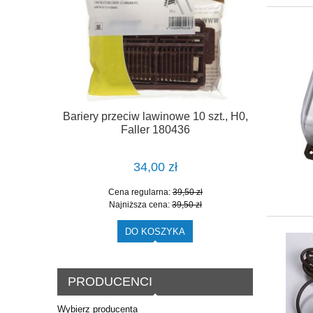
 podsypce,
Bariery przeciw lawinowe 10 szt., H0,
130
Faller 180436
34,00 zł
zł
Cena regularna:
39,50 zł
zł
Najniższa cena:
39,50 zł
DO KOSZYKA
PRODUCENCI
Wybierz producenta