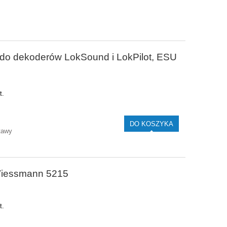
do dekoderów LokSound i LokPilot, ESU
t.
DO KOSZYKA
tawy
Viessmann 5215
t.