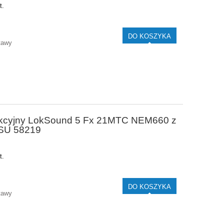
t.
DO KOSZYKA
tawy
nkcyjny LokSound 5 Fx 21MTC NEM660 z
ESU 58219
t.
DO KOSZYKA
tawy