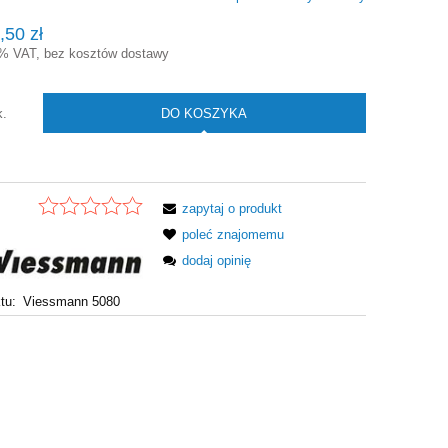
Cena nie zawiera ewentualnych kosztów
,50 zł
płatności
3% VAT, bez kosztów dostawy
DO KOSZYKA
k.
zapytaj o produkt
poleć znajomemu
dodaj opinię
tu:
Viessmann 5080