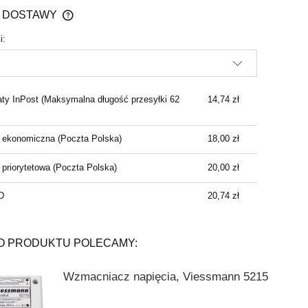
 DOSTAWY
i:
CENA NIE ZAWIERA EWENTUALNYCH
KOSZTÓW PŁATNOŚCI
ty InPost
(Maksymalna długość przesyłki 62
14,74 zł
a ekonomiczna
(Poczta Polska)
18,00 zł
 priorytetowa
(Poczta Polska)
20,00 zł
D
20,74 zł
O PRODUKTU POLECAMY:
Wzmacniacz napięcia, Viessmann 5215