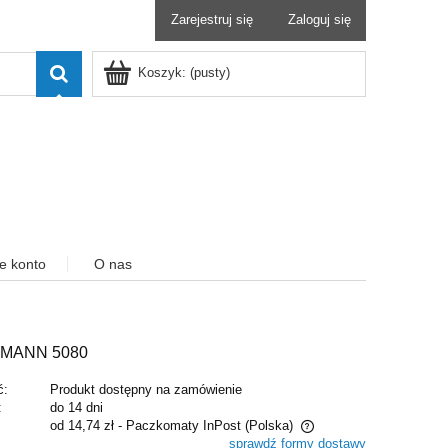
Zarejestruj się
Zaloguj się
Koszyk:
(pusty)
e konto
O nas
SMANN 5080
ć:
Produkt dostępny na zamówienie
:
do 14 dni
od 14,74 zł
- Paczkomaty InPost
(Polska)
sprawdź formy dostawy