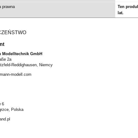
a prawna
Ten produk
lat.
CZEŃSTWO
nt
 Modelltechnik GmbH
aße 2a
tzfeld-Reddighausen, Niemcy
smann-modell.com
w 6
rzce, Polska
and.pl