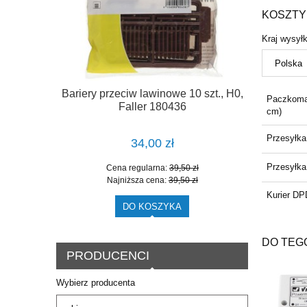
KOSZTY
Kraj wysyłk
 podsypce,
Bariery przeciw lawinowe 10 szt., H0,
Paczkoma
130
Faller 180436
cm)
Przesyłk
34,00 zł
Przesyłka
zł
Cena regularna:
39,50 zł
zł
Najniższa cena:
39,50 zł
Kurier DP
DO KOSZYKA
DO TEG
PRODUCENCI
Wybierz producenta