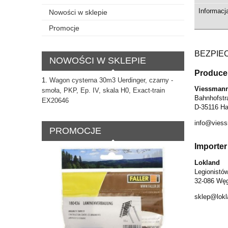
Informacj
Nowości w sklepie
Promocje
BEZPIE
NOWOŚCI W SKLEPIE
Produce
Wagon cysterna 30m3 Uerdinger, czarny -
Viessmann
smoła, PKP, Ep. IV, skala H0, Exact-train
Bahnhofstr
EX20646
D-35116 Ha
info@vies
PROMOCJE
Importer
Lokland
Legionistó
32-086 Węg
sklep@lokl