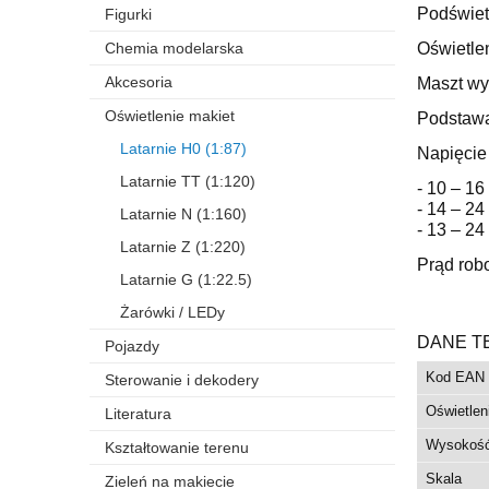
Podświet
Figurki
Chemia modelarska
Oświetlen
Akcesoria
Maszt wy
Oświetlenie makiet
Podstawą
Latarnie H0 (1:87)
Napięcie
Latarnie TT (1:120)
- 10 – 16
- 14 – 2
Latarnie N (1:160)
- 13 – 24
Latarnie Z (1:220)
Prąd rob
Latarnie G (1:22.5)
Żarówki / LEDy
DANE T
Pojazdy
Kod EAN
Sterowanie i dekodery
Oświetlen
Literatura
Wysokoś
Kształtowanie terenu
Skala
Zieleń na makiecie