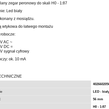
lany zegar peronowy do skali H0 - 1:87
ie: Led biały
konany z mosiądzu.
 wtykowa do łatwego montażu
 robocze:
 V AC ~
4 V DC =
 V sygnał cyfrowy
oczy: ok. 10 mA
ECHNICZNE
402660205
ie
LED - biał
ć
56 mm
H0 - 1:87