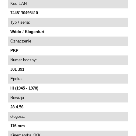
Kod EAN
7448130495410
Typ / seria:
Wddo / Klagenfurt
Oznaczenie
PKP
Numer boczny:
301 391
Epoka:
III (1945 - 1970)
Rewizja:
28.4.56
długość:
116 mm
Kinematyka KKK