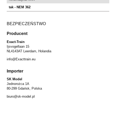
tak - NEM 362
BEZPIECZEŃSTWO
Producent
Exact-Train
Ijsvogellaan 15
NL4143AT Leerdam, Holandia
info@Exacttrain.eu
Importer
SK Model
Jednorożca 1A
80-299 Gdańsk, Polska
biuro@sk-model.pl