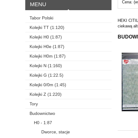
Cena: (w
MENU
Tabor Polski
HEKI CITI
ciekawą al
Kolejki TT (1:120)
BUDOW
Kolejki H0 (1:87)
Kolejki H0e (1:87)
Kolejki H0m (1:87)
Kolejki N (1:160)
Kolejki G (1:22.5)
Kolejki 0/0m (1:45)
Kolejki Z (1:220)
Tory
Budownictwo
H0 - 1:87
Dworce, stacje