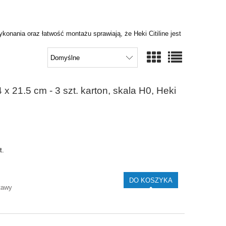
konania oraz łatwość montażu sprawiają, że
Heki Citiline
jest
 21.5 cm - 3 szt. karton, skala H0, Heki
t.
DO KOSZYKA
tawy