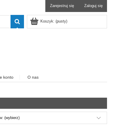
Zarejestruj się
Zaloguj się
Koszyk:
(pusty)
e konto
O nas
: (wybierz)