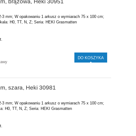
m, brązowa, Heki 30951
 2-3 mm
;
W opakowaniu 1 arkusz o wymiarach 75 x 100 cm
;
kala: H0, TT, N, Z;
Seria: HEKI Grasmatten
t.
DO KOSZYKA
tawy
m, szara, Heki 30981
 2-3 mm
;
W opakowaniu 1 arkusz o wymiarach 75 x 100 cm;
a: H0, TT, N, Z
;
Seria: HEKI Grasmatten
t.