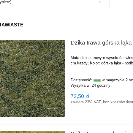
ybierz)
RAWIASTE
Dzika trawa górska łąka
Mata dzikiej trawy o wysokości wł
cm każdy; Kolor: górska łąka - podł
Dostępność:
w magazynie 2 sz
Wysyłka w:
24 godziny
72,50 zł
zawiera 23% VAT, bez kosztów dos