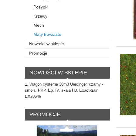
Posypki
Krzewy
Mech
Maty trawiaste
Nowości w sklepie
Promocje
NOWOŚCI W SKLEPIE
Wagon cysterna 30m3 Uerdinger, czarny -
smoła, PKP, Ep. IV, skala H0, Exact-train
EX20646
PROMOCJE