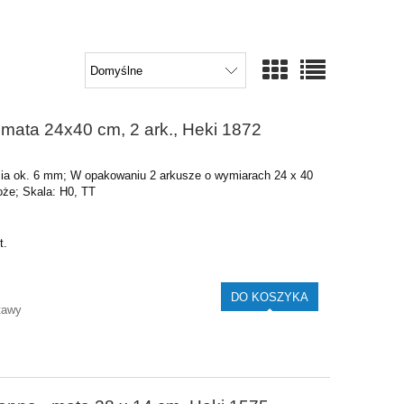
 mata 24x40 cm, 2 ark., Heki 1872
osia ok. 6 mm; W opakowaniu 2 arkusze o wymiarach 24 x 40
oże; Skala: H0, TT
t.
DO KOSZYKA
tawy