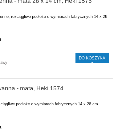
senna - mata 28 x 14 cm, Heki 1575
senne, rozciągliwe podłoże o wymiarach fabrycznych 14 x 28
t.
DO KOSZYKA
tawy
wanna - mata, Heki 1574
zciągliwe podłoże o wymiarach fabrycznych 14 x 28 cm.
t.