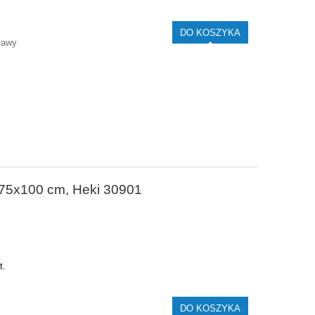
DO KOSZYKA
tawy
ń 75x100 cm, Heki 30901
t.
DO KOSZYKA