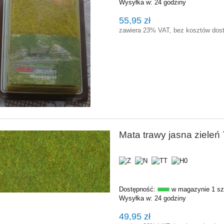
Wysyłka w:
24 godziny
55,95 zł
zawiera 23% VAT, bez kosztów dos
Mata trawy jasna ziele
Dostępność:
w magazynie 1 sz
Wysyłka w:
24 godziny
49,95 zł