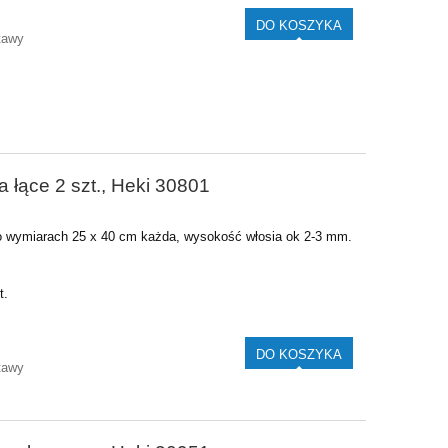
DO KOSZYKA
tawy
 łące 2 szt., Heki 30801
o wymiarach 25 x 40 cm każda, wysokość włosia ok 2-3 mm.
t.
DO KOSZYKA
tawy