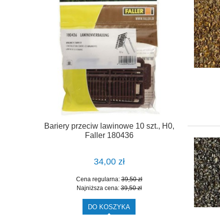
 podsypce,
Bariery przeciw lawinowe 10 szt., H0,
130
Faller 180436
34,00 zł
zł
Cena regularna:
39,50 zł
zł
Najniższa cena:
39,50 zł
DO KOSZYKA